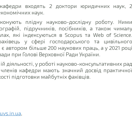
 кафедри входять 2 доктори юридичних наук, 
економічних наук.
онують плідну науково-дослідну роботу. Ним
графій, підручників, посібників, а також чимал
алах, які індексуються в Scopus та Web of Science
ахівець у сфері господарського та цивільног
 є автором більше 200 наукових праць, а у 2021 роц
ади при Голові Верховної Ради України.
ій діяльності, у роботі науково-консультативних ра
 членів кафедри мають значний досвід практично
кості підготовки майбутніх фахівців.
vs.in.ua
,