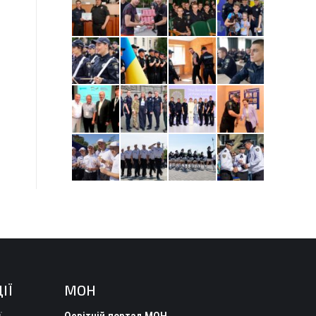
ІЇ
МОН