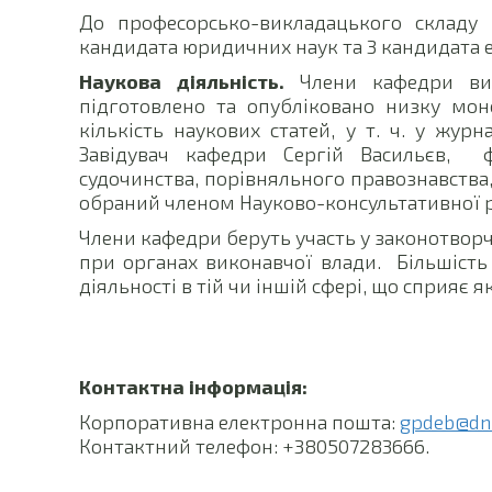
До професорсько-викладацького складу
кандидата юридичних наук та 3 кандидата 
Наукова діяльність.
Члени кафедри вик
підготовлено та опубліковано низку моно
кількість наукових статей, у т. ч. у журн
Завідувач кафедри Сергій Васильєв, ф
судочинства, порівняльного правознавства,
обраний членом Науково-консультативної р
Члени кафедри беруть участь у законотворч
при органах виконавчої влади. Більшість
діяльності в тій чи іншій сфері, що сприяє я
Контактна інформація:
Корпоративна електронна пошта:
gpdeb@dnu
Контактний телефон: +380507283666.