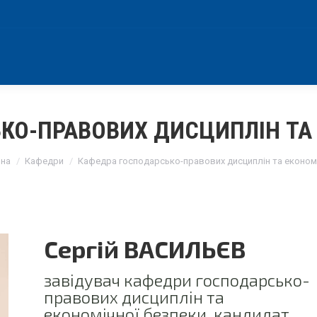
КО-ПРАВОВИХ ДИСЦИПЛІН ТА 
are here:
вна
Кафедри
Кафедра господарсько-правових дисциплін та економ
Сергій ВАСИЛЬЄВ
завідувач кафедри господарсько-
правових дисциплін та
економічної безпеки, кандидат