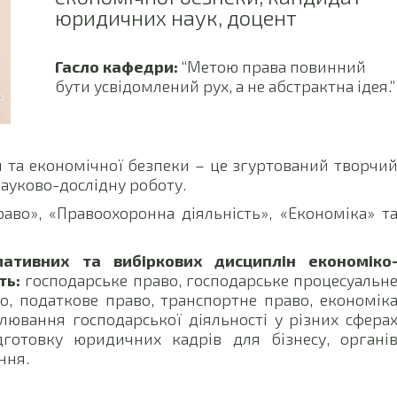
юридичних наук, доцент
Гасло кафедри:
“Метою права повинний
бути усвідомлений рух, а не абстрактна ідея.”
 та економічної безпеки – це згуртований творчи
науково-дослідну роботу.
аво», «Правоохоронна діяльність», «Економіка» т
ативних та вибіркових дисциплін економіко
ть:
господарське право, господарське процесуальн
о, податкове право, транспортне право, економік
лювання господарської діяльності у різних сфера
дготовку юридичних кадрів для бізнесу, органі
ння.