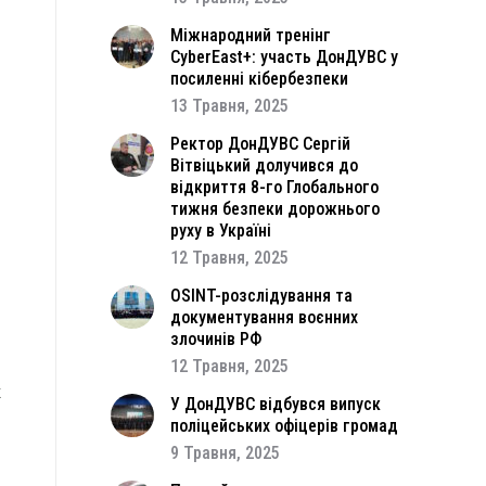
Міжнародний тренінг
CyberEast+: участь ДонДУВС у
посиленні кібербезпеки
13 Травня, 2025
Ректор ДонДУВС Сергій
Вітвіцький долучився до
відкриття 8-го Глобального
й
тижня безпеки дорожнього
руху в Україні
12 Травня, 2025
а
OSINT-розслідування та
документування воєнних
-
злочинів РФ
е
а
12 Травня, 2025
х
У ДонДУВС відбувся випуск
в
поліцейських офіцерів громад
9 Травня, 2025