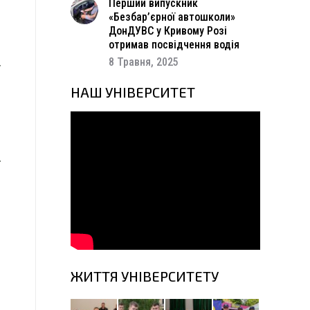
Перший випускник
2
«Безбар’єрної автошколи»
ДонДУВС у Кривому Розі
отримав посвідчення водія
и
8 Травня, 2025
у
.
НАШ УНІВЕРСИТЕТ
о
і
д
ї
ЖИТТЯ УНІВЕРСИТЕТУ