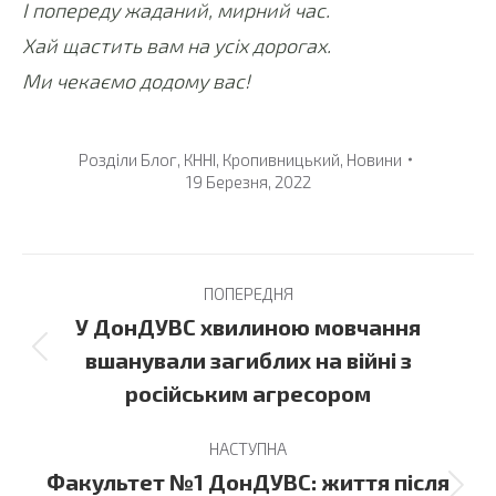
І попереду жаданий, мирний час.
Хай щастить вам на усіх дорогах.
Ми чекаємо додому вас!
Розділи
Блог
,
КННІ
,
Кропивницький
,
Новини
19 Березня, 2022
Post
ПОПЕРЕДНЯ
navigation
У ДонДУВС хвилиною мовчання
Previous
вшанували загиблих на війні з
post:
російським агресором
НАСТУПНА
Факультет №1 ДонДУВС: життя після
Next