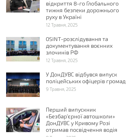
відкриття 8-го Глобального
тижня безпеки дорожнього
руху в Україні
12 Травня, 2025
OSINT-розслідування та
документування воєнних
злочинів РФ
12 Травня, 2025
У ДонДУВС відбувся випуск
поліцейських офіцерів громад
9 Травня, 2025
Перший випускник
«Безбар’єрної автошколи»
ДонДУВС у Кривому Розі
отримав посвідчення водія