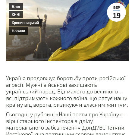
Блог
БЕР
19
КННІ
Кропивницький
Новини
Україна продовжує боротьбу проти російської
агресії. Мужні військові захищають
український народ. Від малого до великого –
всі підтримують кожного воїна, що рятує нашу
країну від ворога, ризикуючи власним життям.
Сьогодні у рубриці «Наші поети про Україну» –
вірш старшого інспектора відділу
матеріального забезпечення ДонДУВС Тетяни
Костікової, яка поетичним словом демонструє