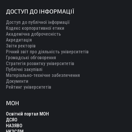
ДОСТУП ДО ІНФОРМАЦІЇ
Доступ до публічної інформації
Кодекс корпоративної етики
Академічна доброчесність
Акредитація
Звіти ректорів
Річний звіт про діяльність університетів
Громадські обговорення
Стратегія розвитку університетів
Публічні закупівлі
Матеріально-технічне забезпечення
Документи
Рейтинг університетів
МОН
Освітній портал МОН
ДСЯО
НАЗЯВО
НКЗСДМ