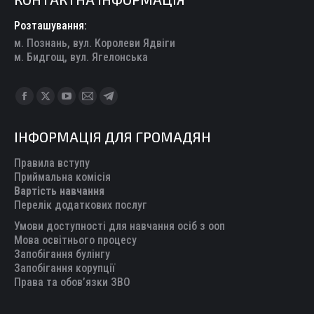
Розташування:
м. Познань, вул. Королеви Ядвіги
м. Бидгощ, вул. Ягелонська
Find us on:
Facebook
X
YouTube
Mail
Telegram
page
page
page
page
page
ІНФОРМАЦІЯ ДЛЯ ГРОМАДЯН
opens
opens
opens
opens
opens
in
in
in
in
in
Правила вступу
new
new
new
new
new
Приймальна комісія
Вартість навчання
window
window
window
window
window
Перелік додаткових послуг
Умови доступності для навчання осіб з ооп
Мова освітнього процесу
Запобігання булінгу
Запобігання корупції
Права та обов’язки ЗВО