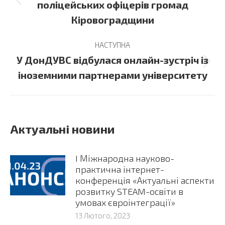
Previous
поліцейських офіцерів громад
post:
Кіровоградщини
НАСТУПНА
У ДонДУВС відбулася онлайн-зустріч із
Next
іноземними партнерами університету
post:
Актуальні новини
I Міжнародна науково-
практична інтернет-
конференція «Актуальні аспекти
розвитку STEAM-освіти в
умовах євроінтеграції»
13 Лютого, 2023