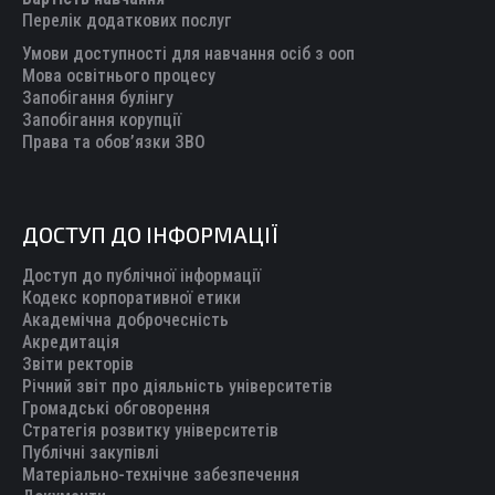
window
window
window
window
window
Перелік додаткових послуг
Умови доступності для навчання осіб з ооп
Мова освітнього процесу
Запобігання булінгу
Запобігання корупції
Права та обов’язки ЗВО
ДОСТУП ДО ІНФОРМАЦІЇ
Доступ до публічної інформації
Кодекс корпоративної етики
Академічна доброчесність
Акредитація
Звіти ректорів
Річний звіт про діяльність університетів
Громадські обговорення
Стратегія розвитку університетів
Публічні закупівлі
Матеріально-технічне забезпечення