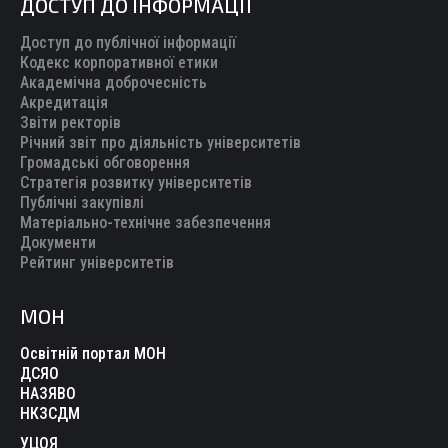
ДОСТУП ДО ІНФОРМАЦІЇ
Доступ до публічної інформації
Кодекс корпоративної етики
Академічна доброчесність
Акредитація
Звіти ректорів
Річний звіт про діяльність університетів
Громадські обговорення
Стратегія розвитку університетів
Публічні закупівлі
Матеріально-технічне забезпечення
Документи
Рейтинг університетів
МОН
Освітній портал МОН
ДСЯО
НАЗЯВО
НКЗСДМ
УЦОЯ