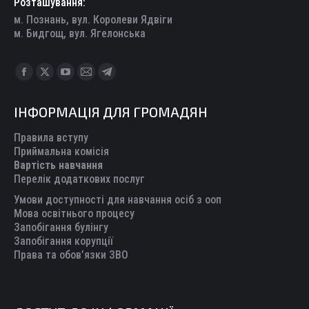
Розташування:
м. Познань, вул. Королеви Ядвіги
м. Бидгощ, вул. Ягелонська
Find us on:
Facebook
X
YouTube
Mail
Telegram
page
page
page
page
page
ІНФОРМАЦІЯ ДЛЯ ГРОМАДЯН
opens
opens
opens
opens
opens
in
in
in
in
in
Правила вступу
new
new
new
new
new
Приймальна комісія
Вартість навчання
window
window
window
window
window
Перелік додаткових послуг
Умови доступності для навчання осіб з ооп
Мова освітнього процесу
Запобігання булінгу
Запобігання корупції
Права та обов’язки ЗВО